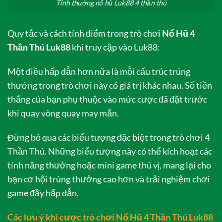
Tính thưởng nổ hũ Luk88 4 thần thú
Quy tắc và cách tính điểm trong trò chơi
Nổ Hũ 4
Thần Thú Luk88
khi truy cập vào Luk88:
Một điều hấp dẫn hơn nữa là mỗi cấu trúc trúng
thưởng trong trò chơi này có giá trị khác nhau. Số tiền
thắng của bạn phụ thuộc vào mức cược đã đặt trước
khi quay vòng quay may mắn.
Đừng bỏ qua các biểu tượng đặc biệt trong trò chơi 4
Thần Thú. Những biểu tượng này có thể kích hoạt các
tính năng thưởng hoặc mini game thú vị, mang lại cho
bạn cơ hội trúng thưởng cao hơn và trải nghiệm chơi
game đầy hấp dẫn.
Các lưu ý khi cược trò chơi Nổ Hũ 4 Thần Thú Luk88