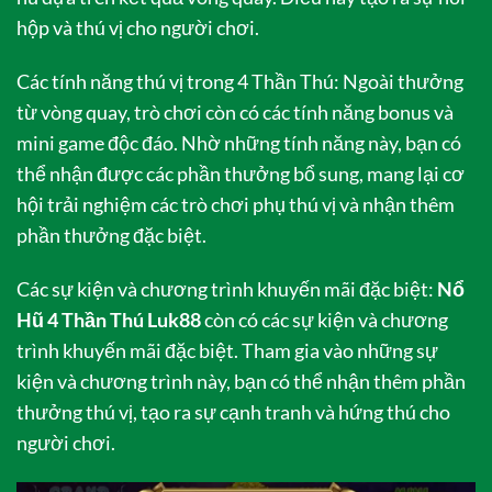
hộp và thú vị cho người chơi.
Các tính năng thú vị trong 4 Thần Thú: Ngoài thưởng
từ vòng quay, trò chơi còn có các tính năng bonus và
mini game độc đáo. Nhờ những tính năng này, bạn có
thể nhận được các phần thưởng bổ sung, mang lại cơ
hội trải nghiệm các trò chơi phụ thú vị và nhận thêm
phần thưởng đặc biệt.
Các sự kiện và chương trình khuyến mãi đặc biệt:
Nổ
Hũ 4 Thần Thú Luk88
còn có các sự kiện và chương
trình khuyến mãi đặc biệt. Tham gia vào những sự
kiện và chương trình này, bạn có thể nhận thêm phần
thưởng thú vị, tạo ra sự cạnh tranh và hứng thú cho
người chơi.