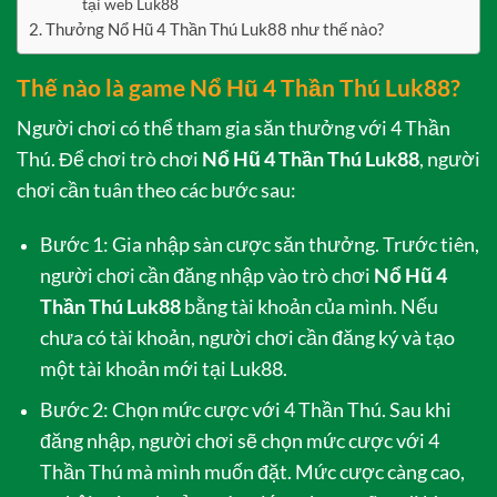
tại web Luk88
Thưởng Nổ Hũ 4 Thần Thú Luk88 như thế nào?
Thế nào là game Nổ Hũ 4 Thần Thú Luk88?
Người chơi có thể tham gia săn thưởng với 4 Thần
Thú. Để chơi trò chơi
Nổ Hũ 4 Thần Thú Luk88
, người
chơi cần tuân theo các bước sau:
Bước 1: Gia nhập sàn cược săn thưởng. Trước tiên,
người chơi cần đăng nhập vào trò chơi
Nổ Hũ 4
Thần Thú Luk88
bằng tài khoản của mình. Nếu
chưa có tài khoản, người chơi cần đăng ký và tạo
một tài khoản mới tại Luk88.
Bước 2: Chọn mức cược với 4 Thần Thú. Sau khi
đăng nhập, người chơi sẽ chọn mức cược với 4
Thần Thú mà mình muốn đặt. Mức cược càng cao,