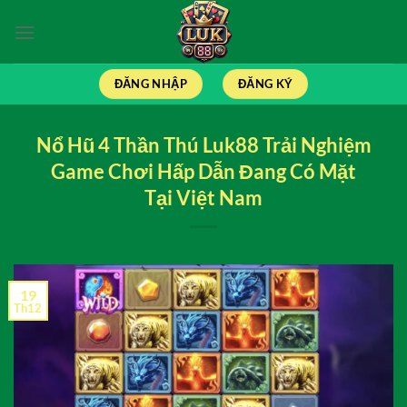
Chuyển
đến
nội
dung
ĐĂNG NHẬP
ĐĂNG KÝ
Nổ Hũ 4 Thần Thú Luk88 Trải Nghiệm
Game Chơi Hấp Dẫn Đang Có Mặt
Tại Việt Nam
19
Th12