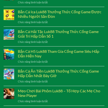
Chức năng bình luận bị tắt
ở
Bắn
Cá
Bắn Cá Ica Luk88 Thưởng Thức Cổng Game Được
Long
Nhiều Người Săn Đón
Vương
Chức năng bình luận bị tắt
ở
Luk88
Bắn
Thưởng
Cá
Bắn Cá Hải Tặc Luk88 Thưởng Thức Cổng Game
Thức
Ica
Game
Giải Trí Hấp Dẫn Số 1
Luk88
Bắn
Chức năng bình luận bị tắt
ở
Thưởng
Cá
Bắn
Thức
Hấp
Cá
Bắn Cá H5 Luk88 Tham Gia Cổng Game Siêu Hấp
Cổng
Dẫn
Hải
Game
Dẫn Hiện Nay
Nhất
Tặc
Được
Chức năng bình luận bị tắt
ở
Luk88
Nhiều
Bắn
Thưởng
Người
Cá
Bắn Cá Ăn Tiền Luk88 Thưởng Thức Cổng Game
Thức
Săn
H5
Cổng
Hấp Dẫn Nhất Bây Giờ
Đón
Luk88
Game
Chức năng bình luận bị tắt
ở
Tham
Giải
Bắn
Gia
Trí
Cá
Mẹo Chơi Bài Phỏm Luk88 – Tổ Hợp Các Mẹ Cho
Cổng
Hấp
Ăn
Game
New Player
Dẫn
Tiền
Siêu
Số
Chức năng bình luận bị tắt
ở
Luk88
Hấp
1
Mẹo
Thưởng
Dẫn