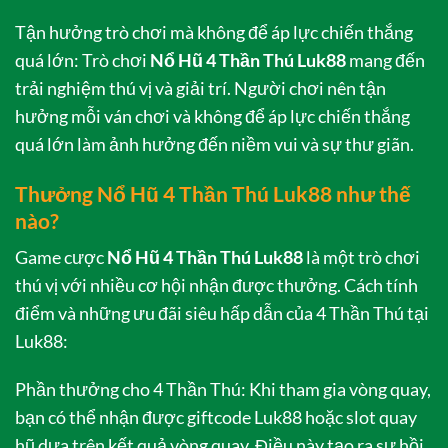
Tận hưởng trò chơi mà không để áp lực chiến thắng
quá lớn: Trò chơi
Nổ Hũ 4 Thần Thú Luk88
mang đến
trải nghiệm thú vị và giải trí. Người chơi nên tận
hưởng mỗi ván chơi và không để áp lực chiến thắng
quá lớn làm ảnh hưởng đến niềm vui và sự thư giãn.
Thưởng Nổ Hũ 4 Thần Thú Luk88 như thế
nào?
Game cược
Nổ Hũ 4 Thần Thú Luk88
là một trò chơi
thú vị với nhiều cơ hội nhận được thưởng. Cách tính
điểm và những ưu đãi siêu hấp dẫn của 4 Thần Thú tại
Luk88:
Phần thưởng cho 4 Thần Thú: Khi tham gia vòng quay,
bạn có thể nhận được giftcode Luk88 hoặc slot quay
hũ dựa trên kết quả vòng quay. Điều này tạo ra sự hồi