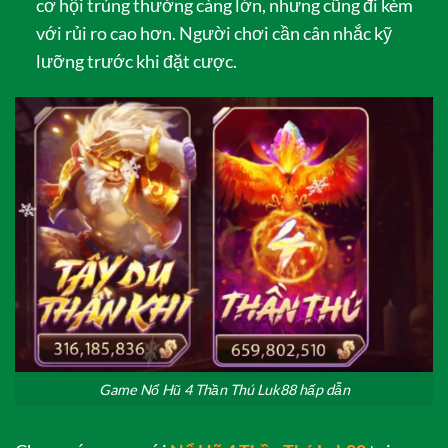
cơ hội trúng thưởng càng lớn, nhưng cũng đi kèm
với rủi ro cao hơn. Người chơi cần cân nhắc kỹ
lưỡng trước khi đặt cược.
Game Nổ Hũ 4 Thần Thú Luk88 hấp dẫn