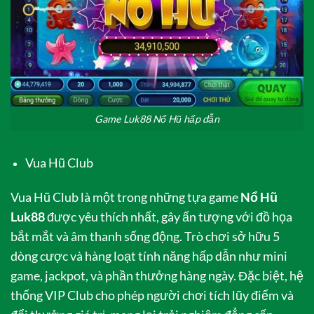
Game Luk88 Nổ Hũ hấp dẫn
Vua Hũ Club
Vua Hũ Club là một trong những tựa game
Nổ Hũ
Luk88
được yêu thích nhất, gây ấn tượng với đồ họa
bắt mắt và âm thanh sống động. Trò chơi sở hữu 5
dòng cược và hàng loạt tính năng hấp dẫn như mini
game, jackpot, và phần thưởng hàng ngày. Đặc biệt, hệ
thống VIP Club cho phép người chơi tích lũy điểm và