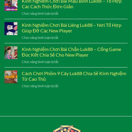
Kinh Nghiệm Chơi Bài Mậu Binh Luk88 – Tổ Hợp
Thức
Hiện
Bài
Cổng
Các Cách Thức Đơn Giản
Nay
Phỏm
Game
Chức năng bình luận bị tắt
ở
Luk88
Hấp
Kinh
–
Dẫn
Nghiệm
Kinh Nghiệm Chơi Bài Liêng Luk88 – Nơi Tổ Hợp
Tổ
Nhất
Chơi
Hợp
Giúp Đỡ Các New Player
Bây
Bài
Các
Giờ
Chức năng bình luận bị tắt
ở
Mậu
Mẹ
Kinh
Binh
Cho
Nghiệm
Kinh Nghiệm Chơi Bài Chắn Luk88 – Cổng Game
Luk88
New
Chơi
–
Đúc Kết Chia Sẻ Cho New Player
Player
Bài
Tổ
Chức năng bình luận bị tắt
ở
Liêng
Hợp
Kinh
Luk88
Các
Nghiệm
Cách Chơi Phỏm 9 Cây Luk88 Chia Sẻ Kinh Nghiệm
–
Cách
Chơi
Nơi
Từ Cao Thủ
Thức
Bài
Tổ
Đơn
Chức năng bình luận bị tắt
ở
Chắn
Hợp
Giản
Cách
Luk88
Giúp
Chơi
–
Đỡ
Phỏm
Cổng
Các
9
Game
New
Cây
Đúc
Player
Luk88
Kết
Chia
Chia
Sẻ
Sẻ
Kinh
Cho