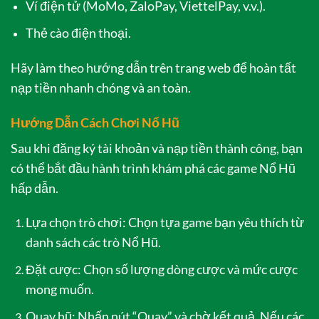
Ví điện tử (MoMo, ZaloPay, ViettelPay, v.v.).
Thẻ cào điện thoại.
Hãy làm theo hướng dẫn trên trang web để hoàn tất
nạp tiền nhanh chóng và an toàn.
Hướng Dẫn Cách Chơi Nổ Hũ
Sau khi đăng ký tài khoản và nạp tiền thành công, bạn
có thể bắt đầu hành trình khám phá các game Nổ Hũ
hấp dẫn.
Lựa chọn trò chơi: Chọn tựa game bạn yêu thích từ
danh sách các trò Nổ Hũ.
Đặt cược: Chọn số lượng dòng cược và mức cược
mong muốn.
Quay hũ: Nhấn nút “Quay” và chờ kết quả. Nếu các