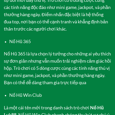
sự đổi mới đầy thú vị. Trò chơi có 6 dòng cược cùng
các tính năng độc đáo như mini game, jackpot, và phần
thưởng hàng ngày. Điểm nhấn đặc biệt là hệ thống
đua top, nơi bạn có thể cạnh tranh và khẳng định bản
thân trước các người chơi khác.
Nổ Hũ 365
Nổ Hũ 365 là lựa chọn lý tưởng cho những ai yêu thích
sự đơn giản nhưng vẫn muốn trải nghiệm cảm giác hồi
hộp. Trò chơi có 5 dòng cược cùng các tính năng thú vị
như mini game, jackpot, và phần thưởng hàng ngày.
Bạn có thể dễ dàng tham gia trực tiếp qua
Nổ Hũ Win Club
Là một cái tên mới trong danh sách trò chơi
Nổ Hũ
Luk88
, Nổ Hũ Win Club nhanh chóng thu hút sự chú ý