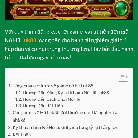
Với quy trình đăng ký, chơi game, và rút tiền đơn giản,
Nổ Hũ
Luk88
mang đến cho bạn trải nghiệm giải trí
hấp dẫn và cơ hội trúng thưởng lớn. Hãy bắt đầu hành
trình của bạn ngay hôm nay!
Table of Contents
Tổng quan sơ lược về game nổ hũ Luk88
Hướng Dẫn Đăng Ký Tài Khoản Nổ Hũ Luk88
Hướng Dẫn Cách Chơi Nổ Hũ
Hướng Dẫn Rút Tiền
Các game Nổ Hũ Luk88 đổi thưởng chơi là nghiền tại
nhà cái
Kỹ thuật đánh Nổ Hũ Luk88 giúp tăng tỷ lệ thắng lớn
Kết Luận