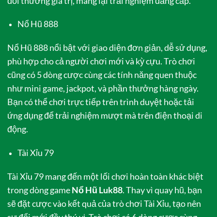
đổi thưởng giá trị, mang lại trải nghiệm đẳng cấp.
Nổ Hũ 888
Nổ Hũ 888 nổi bật với giao diện đơn giản, dễ sử dụng,
phù hợp cho cả người chơi mới và kỳ cựu. Trò chơi
cũng có 5 dòng cược cùng các tính năng quen thuộc
như mini game, jackpot, và phần thưởng hàng ngày.
Bạn có thể chơi trực tiếp trên trình duyệt hoặc tải
ứng dụng để trải nghiệm mượt mà trên điện thoại di
động.
Tài Xỉu 79
Tài Xỉu 79 mang đến một lối chơi hoàn toàn khác biệt
trong dòng game
Nổ Hũ Luk88
. Thay vì quay hũ, bạn
sẽ đặt cược vào kết quả của trò chơi Tài Xỉu, tạo nên