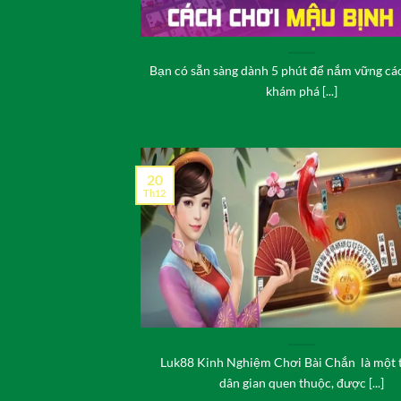
Bạn có sẵn sàng dành 5 phút để nắm vững cá
khám phá [...]
20
Th12
Luk88 Kinh Nghiệm Chơi Bài Chắn là một t
dân gian quen thuộc, được [...]