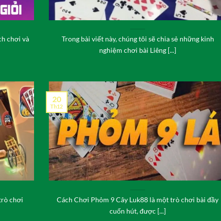
ch chơi và
Trong bài viết này, chúng tôi sẽ chia sẻ những kinh
nghiệm chơi bài Liêng [...]
20
Th12
rò chơi
Cách Chơi Phỏm 9 Cây Luk88 là một trò chơi bài đầy
cuốn hút, được [...]