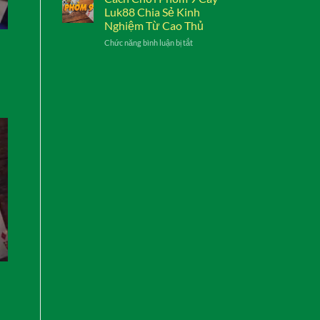
Hợp
Chơi
Luk88 Chia Sẻ Kinh
Giúp
Bài
Nghiệm Từ Cao Thủ
Đỡ
Chắn
Chức năng bình luận bị tắt
Các
ở
Luk88
New
Cách
–
Player
Chơi
Cổng
Phỏm
Game
9
Đúc
Cây
Kết
Luk88
Chia
Chia
Sẻ
Sẻ
Cho
Kinh
New
Nghiệm
Player
Từ
Cao
Thủ