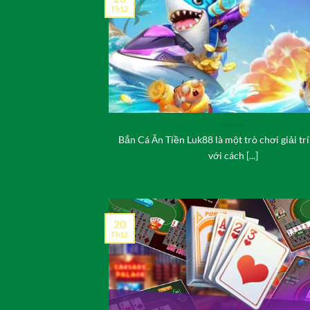
Th12
Bắn Cá Ăn Tiền Luk88 là một trò chơi giải trí
với cách [...]
20
Th12