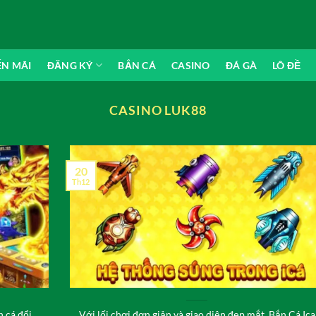
N MÃI
ĐĂNG KÝ
BẮN CÁ
CASINO
ĐÁ GÀ
LÔ ĐỀ
CASINO LUK88
20
Th12
 cá đổi
Với lối chơi đơn giản và giao diện đẹp mắt, Bắn Cá Ica