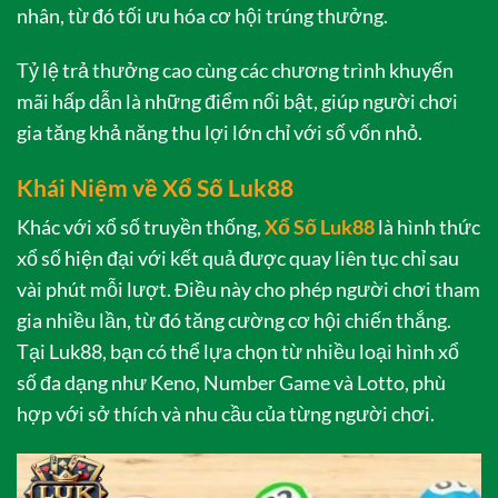
nhân, từ đó tối ưu hóa cơ hội trúng thưởng.
Tỷ lệ trả thưởng cao cùng các chương trình khuyến
mãi hấp dẫn là những điểm nổi bật, giúp người chơi
gia tăng khả năng thu lợi lớn chỉ với số vốn nhỏ.
Khái Niệm về Xổ Số Luk88
Khác với xổ số truyền thống,
Xổ Số Luk88
là hình thức
xổ số hiện đại với kết quả được quay liên tục chỉ sau
vài phút mỗi lượt. Điều này cho phép người chơi tham
gia nhiều lần, từ đó tăng cường cơ hội chiến thắng.
Tại Luk88, bạn có thể lựa chọn từ nhiều loại hình xổ
số đa dạng như Keno, Number Game và Lotto, phù
hợp với sở thích và nhu cầu của từng người chơi.