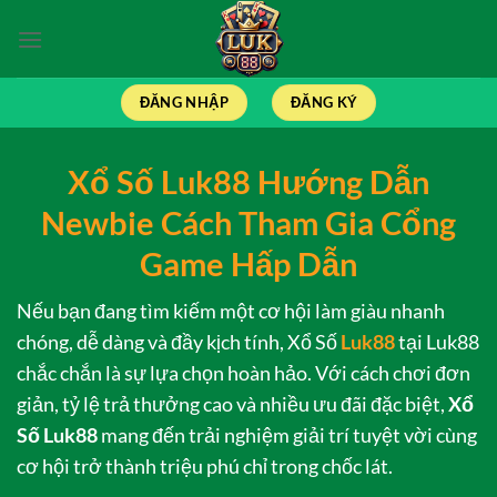
Chuyển
đến
nội
dung
ĐĂNG NHẬP
ĐĂNG KÝ
Xổ Số Luk88 Hướng Dẫn
Newbie Cách Tham Gia Cổng
Game Hấp Dẫn
Nếu bạn đang tìm kiếm một cơ hội làm giàu nhanh
chóng, dễ dàng và đầy kịch tính, Xổ Số
Luk88
tại Luk88
chắc chắn là sự lựa chọn hoàn hảo. Với cách chơi đơn
giản, tỷ lệ trả thưởng cao và nhiều ưu đãi đặc biệt,
Xổ
Số Luk88
mang đến trải nghiệm giải trí tuyệt vời cùng
cơ hội trở thành triệu phú chỉ trong chốc lát.