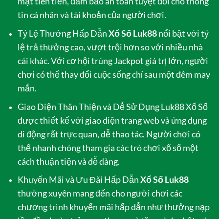
mật tiên tiến, đảm bảo an toàn tuyệt đối cho thông
tin cá nhân và tài khoản của người chơi.
Tỷ Lệ Thưởng Hấp Dẫn
Xổ Số Luk88
nổi bật với tỷ
lệ trả thưởng cao, vượt trội hơn so với nhiều nhà
cái khác. Với cơ hội trúng Jackpot giá trị lớn, người
chơi có thể thay đổi cuộc sống chỉ sau một đêm may
mắn.
Giao Diện Thân Thiện và Dễ Sử Dụng Luk88 Xổ Số
được thiết kế với giao diện trang web và ứng dụng
di động rất trực quan, dễ thao tác. Người chơi có
thể nhanh chóng tham gia các trò chơi xổ số một
cách thuận tiện và dễ dàng.
Khuyến Mãi và Ưu Đãi Hấp Dẫn
Xổ Số Luk88
thường xuyên mang đến cho người chơi các
chương trình khuyến mãi hấp dẫn như thưởng nạp