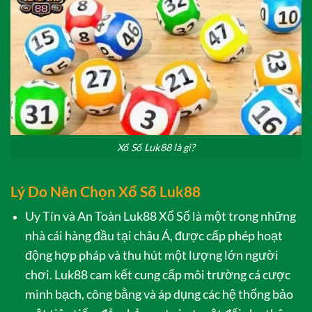
Xổ Số Luk88 là gì?
Lý Do Nên Chọn Xổ Số Luk88
Uy Tín và An Toàn Luk88 Xổ Số là một trong những
nhà cái hàng đầu tại châu Á, được cấp phép hoạt
động hợp pháp và thu hút một lượng lớn người
chơi. Luk88 cam kết cung cấp môi trường cá cược
minh bạch, công bằng và áp dụng các hệ thống bảo