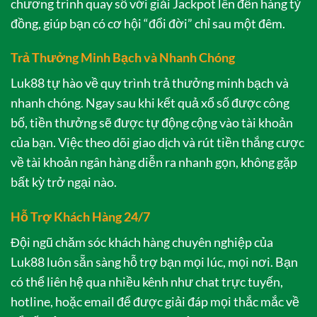
chương trình quay số với giải Jackpot lên đến hàng tỷ
đồng, giúp bạn có cơ hội “đổi đời” chỉ sau một đêm.
Trả Thưởng Minh Bạch và Nhanh Chóng
Luk88 tự hào về quy trình trả thưởng minh bạch và
nhanh chóng. Ngay sau khi kết quả xổ số được công
bố, tiền thưởng sẽ được tự động cộng vào tài khoản
của bạn. Việc theo dõi giao dịch và rút tiền thắng cược
về tài khoản ngân hàng diễn ra nhanh gọn, không gặp
bất kỳ trở ngại nào.
Hỗ Trợ Khách Hàng 24/7
Đội ngũ chăm sóc khách hàng chuyên nghiệp của
Luk88 luôn sẵn sàng hỗ trợ bạn mọi lúc, mọi nơi. Bạn
có thể liên hệ qua nhiều kênh như chat trực tuyến,
hotline, hoặc email để được giải đáp mọi thắc mắc về