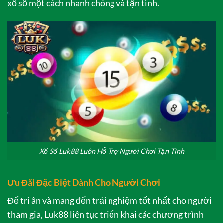
xổ số một cách nhanh chóng và tận tình.
Xổ Số Luk88 Luôn Hỗ Trợ Người Chơi Tận Tình
Ưu Đãi Đặc Biệt Dành Cho Người Chơi
Để tri ân và mang đến trải nghiệm tốt nhất cho người
tham gia, Luk88 liên tục triển khai các chương trình