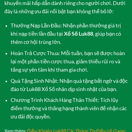
khuyến mãi hấp dẫn dành riêng cho người chơi. Dưới
đây là những ưu đãi nổi bật bạn không thể bỏ lỡ:
Thưởng Nạp Lần Đầu: Nhận phần thưởng giá trị
khi nạp tiền lần đầu tại
Xổ Số Luk88
, giúp bạn có
thêm cơ hội trúng lớn.
Hoàn Trả Cược Thua: Mỗi tuần, bạn sẽ được hoàn
lại một phần tiền cược thua, giảm thiểu rủi ro và
tăng sự yên tâm khi tham gia chơi.
Quà Tặng Sinh Nhật: Nhận quà tặng bất ngờ và độc
đáo từ Luk88 Xổ Số nhân dịp sinh nhật của bạn.
Chương Trình Khách Hàng Thân Thiết: Tích lũy
điểm thưởng và thăng hạng thành viên để nhận các
ưu đãi độc quyền.
Xem thêm:
Điều Khoản Luk88 Các Thông Tin Điều Lệ Game