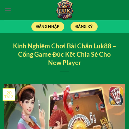
Chuyển
đến
nội
dung
ĐĂNG NHẬP
ĐĂNG KÝ
Kinh Nghiệm Chơi Bài Chắn Luk88 –
Cổng Game Đúc Kết Chia Sẻ Cho
New Player
20
Th12