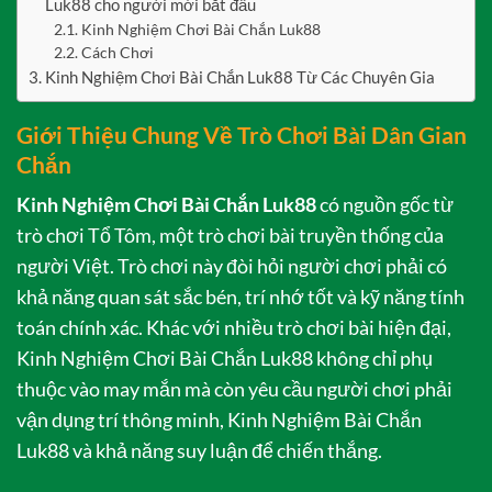
Luk88 cho người mới bắt đầu
Kinh Nghiệm Chơi Bài Chắn Luk88
Cách Chơi
Kinh Nghiệm Chơi Bài Chắn Luk88 Từ Các Chuyên Gia
Giới Thiệu Chung Về Trò Chơi Bài Dân Gian
Chắn
Kinh Nghiệm Chơi Bài Chắn Luk88
có nguồn gốc từ
trò chơi Tổ Tôm, một trò chơi bài truyền thống của
người Việt. Trò chơi này đòi hỏi người chơi phải có
khả năng quan sát sắc bén, trí nhớ tốt và kỹ năng tính
toán chính xác. Khác với nhiều trò chơi bài hiện đại,
Kinh Nghiệm Chơi Bài Chắn Luk88 không chỉ phụ
thuộc vào may mắn mà còn yêu cầu người chơi phải
vận dụng trí thông minh, Kinh Nghiệm Bài Chắn
Luk88 và khả năng suy luận để chiến thắng.