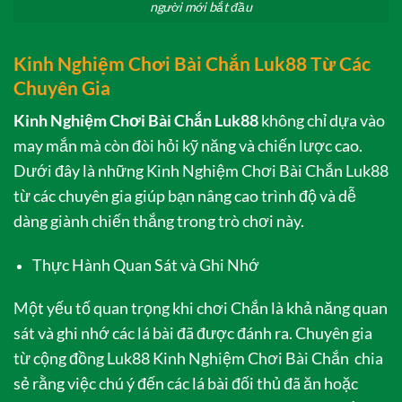
người mới bắt đầu
Kinh Nghiệm Chơi Bài Chắn Luk88 Từ Các
Chuyên Gia
Kinh Nghiệm Chơi Bài Chắn Luk88
không chỉ dựa vào
may mắn mà còn đòi hỏi kỹ năng và chiến lược cao.
Dưới đây là những Kinh Nghiệm Chơi Bài Chắn Luk88
từ các chuyên gia giúp bạn nâng cao trình độ và dễ
dàng giành chiến thắng trong trò chơi này.
Thực Hành Quan Sát và Ghi Nhớ
Một yếu tố quan trọng khi chơi Chắn là khả năng quan
sát và ghi nhớ các lá bài đã được đánh ra. Chuyên gia
từ cộng đồng Luk88 Kinh Nghiệm Chơi Bài Chắn chia
sẻ rằng việc chú ý đến các lá bài đối thủ đã ăn hoặc