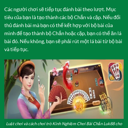
Các người chơi sẽ tiếp tục đánh bài theo lượt. Mục
tiêu của bạn là tạo thành các bộ Chắn và cặp. Nếu đối
thủ đánh bài mà bạn có thể kết hợp với bộ bài của
mình để tạo thành bộ Chắn hoặc cặp, bạn có thể ăn lá
bài đó. Nếu không, bạn sẽ phải rút một lá bài từ bộ bài
và tiếp tục.
Luật chơi và cách chơi trò Kinh Nghiệm Chơi Bài Chắn Luk88 cho