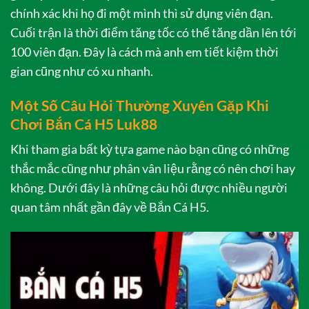
chính xác khi họ đi một mình thì sử dụng viên đạn.
Cuối trận là thời điểm tăng tốc có thể tăng dần lên tới
100 viên đạn. Đây là cách mà anh em tiết kiệm thời
gian cũng như có xu nhanh.
Một Số Câu Hỏi Thường Xuyên Gặp Khi
Chơi Bắn Cá H5 Luk88
Khi tham gia bất kỳ tựa game nào bạn cũng có những
thắc mắc cũng như phân vân liệu rằng có nên chơi hay
không. Dưới đây là những câu hỏi được nhiều người
quan tâm nhất gần đây về Bắn Cá H5.