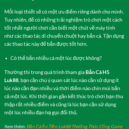
Mỗi loại thiết sẽ có một ưu điểm riêng dành cho mình.
Tuy nhiên, để có những trải nghiệm trò chơi một cách
tốt nhất người chơi cần biết một chút về máy tính
như các thao tác di chuyển chuột hay bắn cá. Tận dụng
các thao tác này để bắn được tốt hơn.
Có thể bắn nhiều cá một lúc được không?
Thường thì trong quá trình tham gia
Bắn Cá H5
Luk88
, bạn cần chú ý quan sát lúc nào cần sử dụng ít
lúc nào cần đạn nhiều và thời điểm nào chín mùi bắn
cả một lúc. Khi thời gian gần kết thúc trò chơi bạn thu
thập rất nhiều điểm và cũng là lúc bạn cần sử dụng
một lúc nhiều đạn hạ gục đối thủ.
Xem thêm:
Bắn Cá Ăn Tiền Luk88 Thưởng Thức Cổng Game