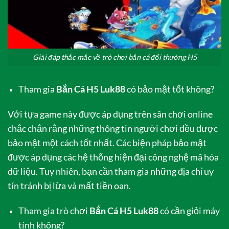
Giải đáp thắc mắc về trò chơi bắn cá đổi thưởng H5
Tham gia
Bắn Cá H5 Luk88
có bảo mật tốt không?
Với tựa game này được áp dụng trên sân chơi online
chắc chắn rằng những thông tin người chơi đều được
bảo mật một cách tốt nhất. Các biện pháp bảo mật
được áp dụng các hệ thống hiện đại công nghệ mã hóa
dữ liệu. Tuy nhiên, bạn cần tham gia những địa chỉ uy
tín tránh bị lừa và mất tiền oan.
Tham gia trò chơi
Bắn Cá H5 Luk88
có cần giỏi máy
tính không?