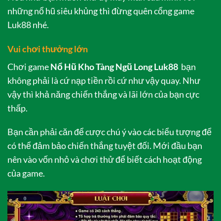
những nổ hũ siêu khủng thì đừng quên cổng game
Luk88 nhé.
Vui chơi thưởng lớn
Chơi game
Nổ Hũ Kho Tàng Ngũ Long Luk88
bạn
không phải là cứ nạp tiền rồi cứ như vậy quay. Như
vậy thì khả năng chiến thắng và lãi lớn của bạn cực
thấp.
Bạn cần phải căn để cược chú ý vào các biểu tượng để
có thể đảm bảo chiến thắng tuyệt đối. Mới đầu bạn
nên vào vốn nhỏ và chơi thử để biết cách hoạt động
của game.