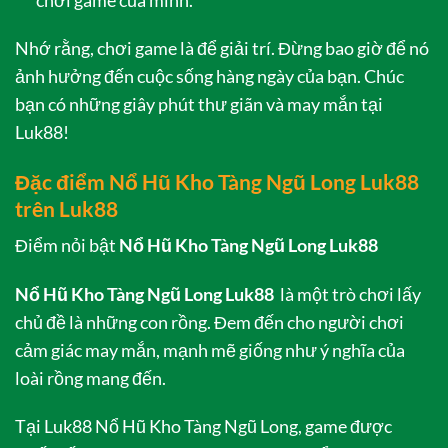
chơi game của mình.
Nhớ rằng, chơi game là để giải trí. Đừng bao giờ để nó
ảnh hưởng đến cuộc sống hàng ngày của bạn. Chúc
bạn có những giây phút thư giãn và may mắn tại
Luk88!
Đặc điểm Nổ Hũ Kho Tàng Ngũ Long Luk88
trên Luk88
Điểm nỏi bật
Nổ Hũ Kho Tàng Ngũ Long Luk88
Nổ Hũ Kho Tàng Ngũ Long Luk88
là một trò chơi lấy
chủ đề là những con rồng. Đem đến cho người chơi
cảm giác may mắn, mạnh mẽ giống như ý nghĩa của
loài rồng mang đến.
Tại Luk88 Nổ Hũ Kho Tàng Ngũ Long, game được