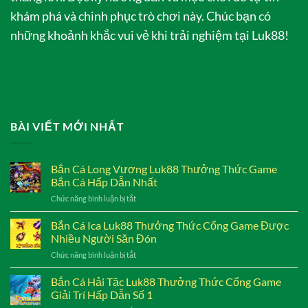
khám phá và chinh phục trò chơi này. Chúc bạn có
những khoảnh khắc vui vẻ khi trải nghiệm tại Luk88!
BÀI VIẾT MỚI NHẤT
Bắn Cá Long Vương Luk88 Thưởng Thức Game
Bắn Cá Hấp Dẫn Nhất
Chức năng bình luận bị tắt
ở
Bắn
Cá
Bắn Cá Ica Luk88 Thưởng Thức Cổng Game Được
Long
Nhiều Người Săn Đón
Vương
Chức năng bình luận bị tắt
ở
Luk88
Bắn
Thưởng
Cá
Bắn Cá Hải Tặc Luk88 Thưởng Thức Cổng Game
Thức
Ica
Game
Giải Trí Hấp Dẫn Số 1
Luk88
Bắn