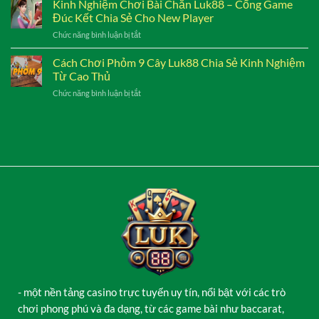
Nghiệm
Kinh Nghiệm Chơi Bài Chắn Luk88 – Cổng Game
Luk88
New
Chơi
–
Đúc Kết Chia Sẻ Cho New Player
Player
Bài
Tổ
Chức năng bình luận bị tắt
ở
Liêng
Hợp
Kinh
Luk88
Các
Nghiệm
Cách Chơi Phỏm 9 Cây Luk88 Chia Sẻ Kinh Nghiệm
–
Cách
Chơi
Nơi
Từ Cao Thủ
Thức
Bài
Tổ
Đơn
Chức năng bình luận bị tắt
ở
Chắn
Hợp
Giản
Cách
Luk88
Giúp
Chơi
–
Đỡ
Phỏm
Cổng
Các
9
Game
New
Cây
Đúc
Player
Luk88
Kết
Chia
Chia
Sẻ
Sẻ
Kinh
Cho
Nghiệm
New
Từ
Player
Cao
Thủ
- một nền tảng casino trực tuyến uy tín, nổi bật với các trò
chơi phong phú và đa dạng, từ các game bài như baccarat,