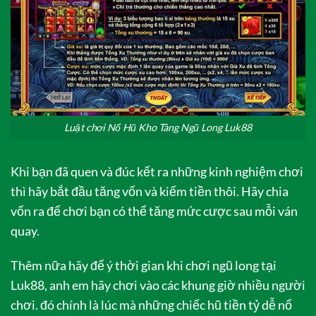
Luật chơi Nổ Hũ Kho Tàng Ngũ Long Luk88
Khi bạn đã quen và đúc kết ra những kinh nghiệm chơi
thì hãy bắt đầu tăng vốn và kiếm tiền thôi. Hãy chia
vốn ra để chơi bạn có thể tăng mức cược sau mỗi ván
quay.
Thêm nữa hãy để ý thời gian khi chơi ngũ long tại
Luk88, anh em hãy chơi vào các khung giờ nhiều người
chơi. đó chính là lúc mà những chiếc hũ tiền tỷ dễ nổ