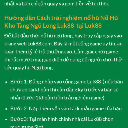
nhất và bạn chỉ cần quay và gom tiền về túi thôi.
Hướng dẫn Cách trải nghiệm nổ hũ Nổ Hũ
Kho Tàng Ngũ Long Luk88 tại Luk88
Để bắt đầu chơi nổ hũ ngũ long, hãy truy cập ngay vào
trang web Luk88.com. Đây là một cổng game uy tín, an
toàn thêm tỷ lệ trả thưởng cao. Cảm giác chơi game
thì rất mượt mà, giao diện dễ dùng để người chơi thử
sức quay hũ Ngũ Long.
Bước 1: Đăng nhập vào cổng game Luk88 ( nếu bạn
chưa có tài khoản thì cần đăng ký trước và bạn sẽ
nhận được 1 khoản tiền trải nghiệm game).
Bước 2: Nạp thêm vốn vào tài khoản game của bạn
Bước 3: Tại màn hình chính nhà cái Luk88 chọn
mục game Slot