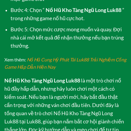
Bước 4: Chọn “
Nổ Hũ Kho Tàng Ngũ Long Luk88
”
trong những game nổ hũ cực hot.
Bước 5: Chọn mức cược mong muốn và quay. Đợi
nhà cái mở kết quả để nhận thưởng nếu bạn trúng
thưởng.
Xem thêm:
Nổ Hũ Cung Hỷ Phát Tài Luk88 Trải Nghiệm Cổng
Game Hấp Dẫn Hiện Nay
Nổ Hũ Kho Tàng Ngũ Long Luk88
là một trò chơi nổ
hũ đầy hấp dẫn, nhưng hãy luôn chơi một cách có
kiểm soát. Nếu bạn là người mới, hãy bắt đầu thật
cẩn trọng với những ván chơi đầu tiên. Dưới đây là
tổng quan về trò chơi Nổ Hũ Kho Tàng Ngũ Long
Luk88 tại Luk88, giúp bạn nắm bắt cơ hội giành chiến
thắng lớn. Đọc kỹ hướng dẫn và mẹo chơi để tự tin