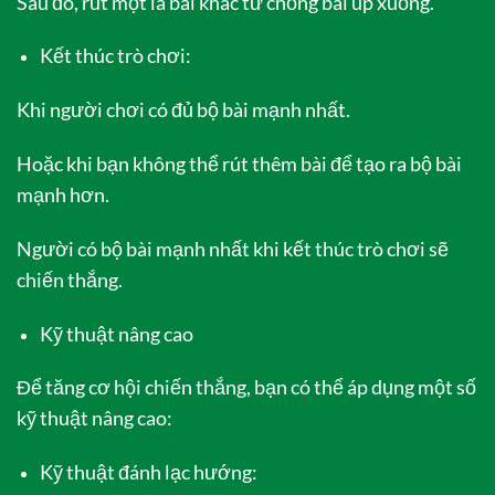
Sau đó, rút một lá bài khác từ chồng bài úp xuống.
Kết thúc trò chơi:
Khi người chơi có đủ bộ bài mạnh nhất.
Hoặc khi bạn không thể rút thêm bài để tạo ra bộ bài
mạnh hơn.
Người có bộ bài mạnh nhất khi kết thúc trò chơi sẽ
chiến thắng.
Kỹ thuật nâng cao
Để tăng cơ hội chiến thắng, bạn có thể áp dụng một số
kỹ thuật nâng cao:
Kỹ thuật đánh lạc hướng: