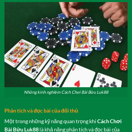
Những kinh nghiệm Cách Chơi Bài Bửu Luk88
Phân tích và đọc bài của đối thủ
Một trong những kỹ năng quan trọng khi
Cách Chơi
Bài Bửu Luk88
là khả năng phân tích và đọc bài của