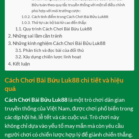
Bửu tuân theo quy tắc truyền thống với một số điều chỉnh
phù hợp với môi trường cược:
Cách tính điểm trong Cách Chơi Bài Bửu Luk88:
Thứ tự các bộ bài từ cao đến thấp:
Quy trình Cách Chơi Bài Bửu Luk88
Những sai lầm cần tránh
Những kinh nghiệm Cách Chơi Bài Bửu Luk88
Phân tích và đọc bài của đối thủ
Xây dựng chiến lược linh hoạt
Kết luận
Cách Chơi Bài Bửu Luk88 chi tiết và hiệu
quả
Cách Chơi Bài Bửu Luk88
là một trò chơi dân gian
truyền thống của Việt Nam, được chơi phổ biến trong
các dịp hội hè, lễ tết và các cuộc vui. Trò chơi này
không chỉ dựa vào yếu tố may mắn mà còn yêu cầu
người chơi có chiến lược hợp lý để giành chiến thắng.