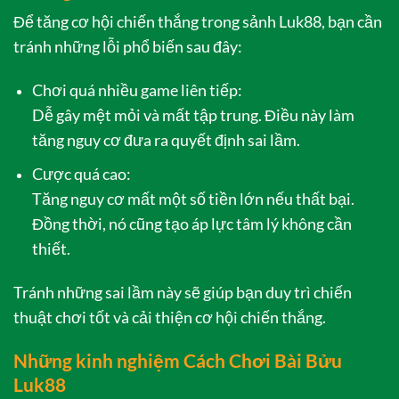
Để tăng cơ hội chiến thắng trong sảnh Luk88, bạn cần
tránh những lỗi phổ biến sau đây:
Chơi quá nhiều game liên tiếp:
Dễ gây mệt mỏi và mất tập trung. Điều này làm
tăng nguy cơ đưa ra quyết định sai lầm.
Cược quá cao:
Tăng nguy cơ mất một số tiền lớn nếu thất bại.
Đồng thời, nó cũng tạo áp lực tâm lý không cần
thiết.
Tránh những sai lầm này sẽ giúp bạn duy trì chiến
thuật chơi tốt và cải thiện cơ hội chiến thắng.
Những kinh nghiệm Cách Chơi Bài Bửu
Luk88