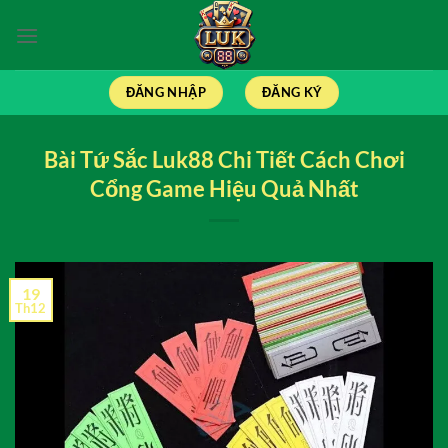
Chuyển
đến
nội
dung
ĐĂNG NHẬP
ĐĂNG KÝ
Bài Tứ Sắc Luk88 Chi Tiết Cách Chơi
Cổng Game Hiệu Quả Nhất
19
Th12