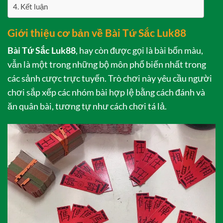
Kết luận
Giới thiệu cơ bản về Bài Tứ Sắc Luk88
Bài Tứ Sắc Luk88
, hay còn được gọi là bài bốn màu,
vẫn là một trong những bộ môn phổ biến nhất trong
các sảnh cược trực tuyến. Trò chơi này yêu cầu người
chơi sắp xếp các nhóm bài hợp lệ bằng cách đánh và
ăn quân bài, tương tự như cách chơi tá lả.