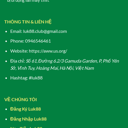
bị di động lẫn máy tính.
THÔNG TIN & LIÊN HỆ
Email:
luk88.club@gmail.com
Phone: 0946546461
Website: https://aww.us.org/
Địa chỉ:
Số 61, Đường 6.2/3 Gamuda Garden, P, Phố Yên
Sở, Vĩnh Tuy, Hoàng Mai, Hà Nội, Việt Nam
Hashtag: #luk88
VỀ CHÚNG TÔI
Đăng Ký Luk88
Đăng Nhập Luk88