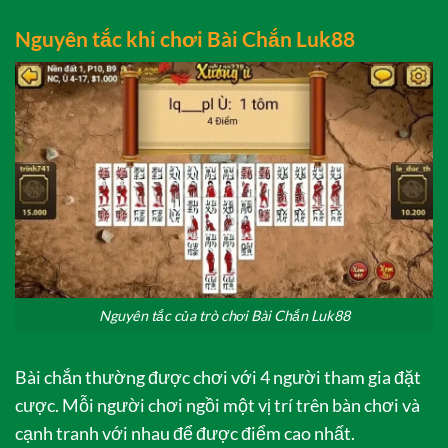
Nguyên tắc khi chơi Bài Chắn Luk88
Nguyên tắc của trò chơi Bài Chắn Luk88
Bài chắn thường được chơi với 4 người tham gia đặt
cược. Mỗi người chơi ngồi một vị trí trên bàn chơi và
cạnh tranh với nhau để được điểm cao nhất.