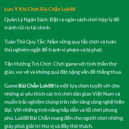
Lưu Ý Khi Chơi Bài Chắn Luk88
Quản Lý Ngân Sách: Đặt ra ngân sách chơi hợp lý để
tránh rủi ro tài chính.
Tuân Thủ Quy Tắc: Nắm vững quy tắc chơi và tuân
thủ nghiêm ngặt để tránh vi phạm và bị phạt.
Tận Hưởng Trò Chơi: Chơi game với tinh thần thư
giãn, vui vẻ và không quá đặt nặng vấn đề thắng thua.
Game
Bài Chắn Luk88
là một lựa chọn tuyệt vời cho
những ai yêu thích các trò chơi dân gian Việt Nam và
muốn trải nghiệm chúng trên nền tảng công nghệ hiện
đại. Với những tính năng hấp dẫn và lối chơi phong
phú, Luk88 Bài Chắn mang đến cho người chơi những
giây phút giải trí thú vị và đầy thử thách.