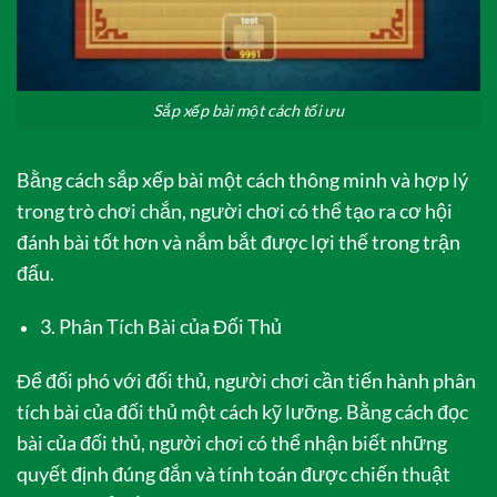
Sắp xếp bài một cách tối ưu
Bằng cách sắp xếp bài một cách thông minh và hợp lý
trong trò chơi chắn, người chơi có thể tạo ra cơ hội
đánh bài tốt hơn và nắm bắt được lợi thế trong trận
đấu.
3. Phân Tích Bài của Đối Thủ
Để đối phó với đối thủ, người chơi cần tiến hành phân
tích bài của đối thủ một cách kỹ lưỡng. Bằng cách đọc
bài của đối thủ, người chơi có thể nhận biết những
quyết định đúng đắn và tính toán được chiến thuật