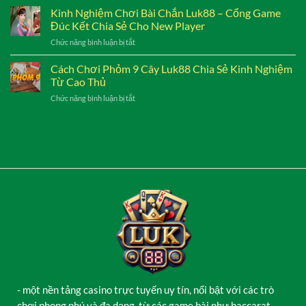
Cho
Nghiệm
Kinh Nghiệm Chơi Bài Chắn Luk88 – Cổng Game
Luk88
New
Chơi
–
Đúc Kết Chia Sẻ Cho New Player
Player
Bài
Tổ
Chức năng bình luận bị tắt
ở
Liêng
Hợp
Kinh
Luk88
Các
Nghiệm
Cách Chơi Phỏm 9 Cây Luk88 Chia Sẻ Kinh Nghiệm
–
Cách
Chơi
Nơi
Từ Cao Thủ
Thức
Bài
Tổ
Đơn
Chức năng bình luận bị tắt
ở
Chắn
Hợp
Giản
Cách
Luk88
Giúp
Chơi
–
Đỡ
Phỏm
Cổng
Các
9
Game
New
Cây
Đúc
Player
Luk88
Kết
Chia
Chia
Sẻ
Sẻ
Kinh
Cho
Nghiệm
New
Từ
Player
Cao
Thủ
- một nền tảng casino trực tuyến uy tín, nổi bật với các trò
chơi phong phú và đa dạng, từ các game bài như baccarat,