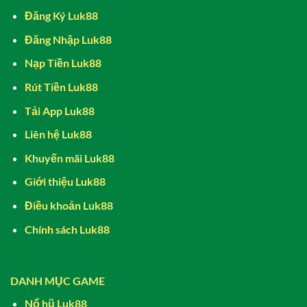
Đăng Ký Luk88
Đăng Nhập Luk88
Nạp Tiền Luk88
Rút Tiền Luk88
Tải App Luk88
Liên hệ Luk88
Khuyến mãi Luk88
Giới thiệu Luk88
Điều khoản Luk88
Chính sách Luk88
DANH MỤC GAME
Nổ hũ Luk88