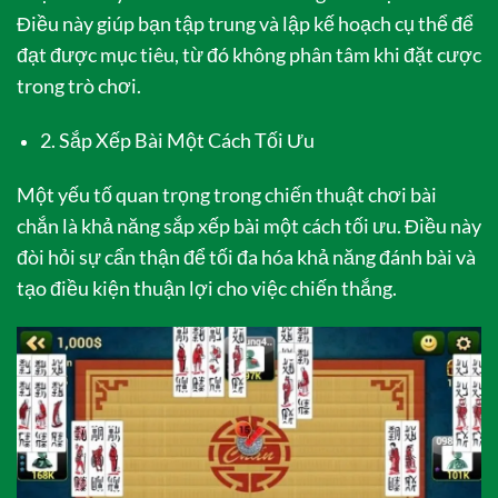
Điều này giúp bạn tập trung và lập kế hoạch cụ thể để
đạt được mục tiêu, từ đó không phân tâm khi đặt cược
trong trò chơi.
2. Sắp Xếp Bài Một Cách Tối Ưu
Một yếu tố quan trọng trong chiến thuật chơi bài
chắn là khả năng sắp xếp bài một cách tối ưu. Điều này
đòi hỏi sự cẩn thận để tối đa hóa khả năng đánh bài và
tạo điều kiện thuận lợi cho việc chiến thắng.