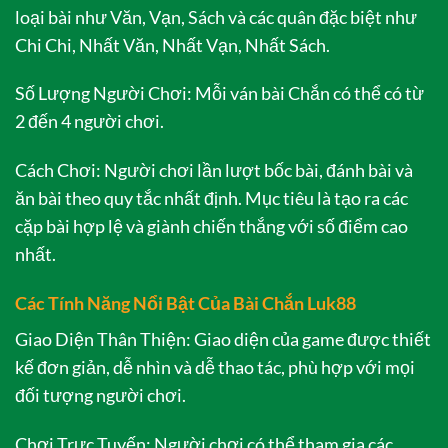
loại bài như Văn, Vạn, Sách và các quân đặc biệt như
Chi Chi, Nhất Văn, Nhất Vạn, Nhất Sách.
Số Lượng Người Chơi: Mỗi ván bài Chắn có thể có từ
2 đến 4 người chơi.
Cách Chơi: Người chơi lần lượt bốc bài, đánh bài và
ăn bài theo quy tắc nhất định. Mục tiêu là tạo ra các
cặp bài hợp lệ và giành chiến thắng với số điểm cao
nhất.
Các Tính Năng Nổi Bật Của Bài Chắn Luk88
Giao Diện Thân Thiện: Giao diện của game được thiết
kế đơn giản, dễ nhìn và dễ thao tác, phù hợp với mọi
đối tượng người chơi.
Chơi Trực Tuyến: Người chơi có thể tham gia các