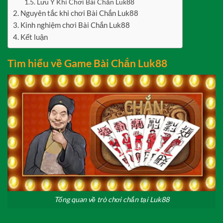
Lưu Ý Khi Chơi Bài Chắn Luk88
Nguyên tắc khi chơi Bài Chắn Luk88
Kinh nghiệm chơi Bài Chắn Luk88
Kết luận
Tìm hiểu về Game Bài Chắn Luk88
Tổng quan về trò chơi chắn tại Luk88